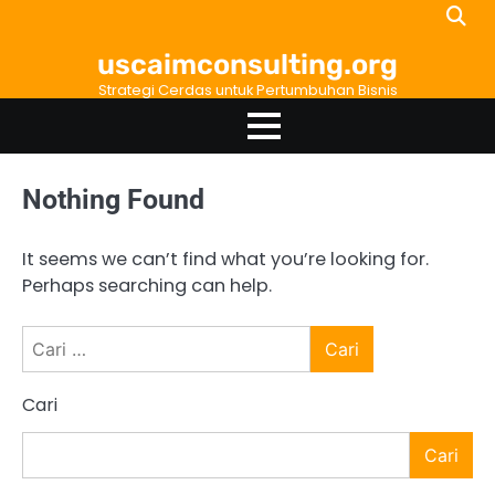
Skip
to
uscaimconsulting.org
content
Strategi Cerdas untuk Pertumbuhan Bisnis
Nothing Found
It seems we can’t find what you’re looking for.
Perhaps searching can help.
Cari
untuk:
Cari
Cari