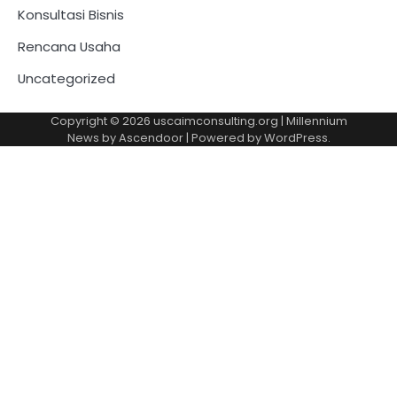
Konsultasi Bisnis
Rencana Usaha
Uncategorized
Copyright © 2026
uscaimconsulting.org
| Millennium
News by
Ascendoor
| Powered by
WordPress
.