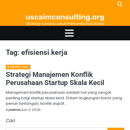
Skip
to
uscaimconsulting.org
content
Strategi Cerdas untuk Pertumbuhan Bisnis
Tag:
efisiensi kerja
KONSULTASI
Strategi Manajemen Konflik
Perusahaan Startup Skala Kecil
Manajemen konflik perusahaan adalah hal yang sangat
penting bagi startup skala kecil. Dalam lingkungan bisnis yang
penuh tantangan, konflik dapat…
by
admin
Juni 3, 2026
Cari