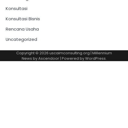
Konsultasi
Konsultasi Bisnis
Rencana Usaha
Uncategorized
Copyright © 2026
uscaimconsulting.org
| Millennium
News by
Ascendoor
| Powered by
WordPress
.