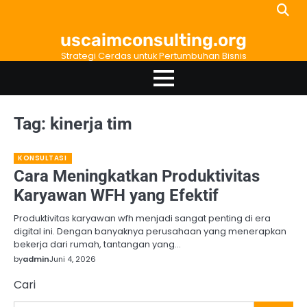
Skip
to
uscaimconsulting.org
content
Strategi Cerdas untuk Pertumbuhan Bisnis
Tag:
kinerja tim
KONSULTASI
Cara Meningkatkan Produktivitas
Karyawan WFH yang Efektif
Produktivitas karyawan wfh menjadi sangat penting di era
digital ini. Dengan banyaknya perusahaan yang menerapkan
bekerja dari rumah, tantangan yang…
by
admin
Juni 4, 2026
Cari