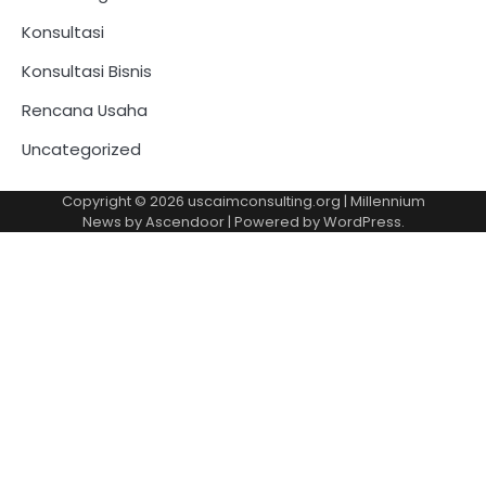
Konsultasi
Konsultasi Bisnis
Rencana Usaha
Uncategorized
Copyright © 2026
uscaimconsulting.org
| Millennium
News by
Ascendoor
| Powered by
WordPress
.