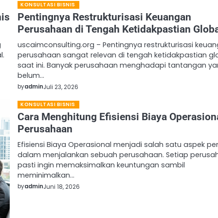
KONSULTASI BISNIS
is
Pentingnya Restrukturisasi Keuangan
Perusahaan di Tengah Ketidakpastian Glob
g
uscaimconsulting.org – Pentingnya restrukturisasi keua
l.
perusahaan sangat relevan di tengah ketidakpastian gl
saat ini. Banyak perusahaan menghadapi tantangan y
belum…
by
admin
Juli 23, 2026
KONSULTASI BISNIS
Cara Menghitung Efisiensi Biaya Operasion
Perusahaan
Efisiensi Biaya Operasional menjadi salah satu aspek pe
dalam menjalankan sebuah perusahaan. Setiap perusa
pasti ingin memaksimalkan keuntungan sambil
meminimalkan…
by
admin
Juni 18, 2026