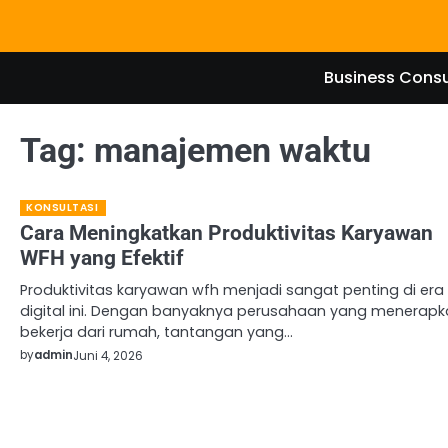
Skip
to
content
Business Consu
Tag:
manajemen waktu
KONSULTASI
Cara Meningkatkan Produktivitas Karyawan
WFH yang Efektif
Produktivitas karyawan wfh menjadi sangat penting di era
digital ini. Dengan banyaknya perusahaan yang menerap
bekerja dari rumah, tantangan yang…
by
admin
Juni 4, 2026