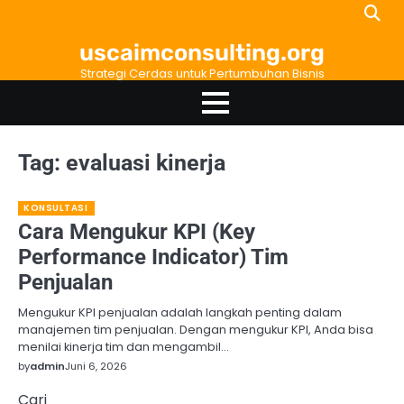
Skip
to
uscaimconsulting.org
content
Strategi Cerdas untuk Pertumbuhan Bisnis
Tag:
evaluasi kinerja
KONSULTASI
Cara Mengukur KPI (Key
Performance Indicator) Tim
Penjualan
Mengukur KPI penjualan adalah langkah penting dalam
manajemen tim penjualan. Dengan mengukur KPI, Anda bisa
menilai kinerja tim dan mengambil…
by
admin
Juni 6, 2026
Cari