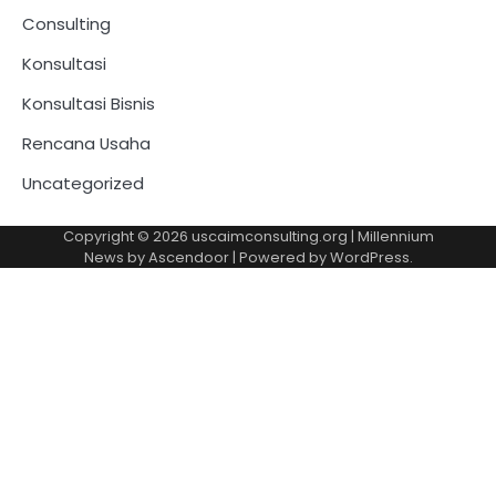
Consulting
Konsultasi
Konsultasi Bisnis
Rencana Usaha
Uncategorized
Copyright © 2026
uscaimconsulting.org
| Millennium
News by
Ascendoor
| Powered by
WordPress
.