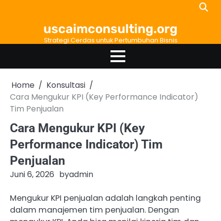
Skip
to
uscaimconsulting.org
content
Strategi Cerdas untuk Pertumbuhan Bisnis
Home
Konsultasi
Cara Mengukur KPI (Key Performance Indicator)
Tim Penjualan
Cara Mengukur KPI (Key
Performance Indicator) Tim
Penjualan
Juni 6, 2026
by
admin
Mengukur KPI penjualan adalah langkah penting
dalam manajemen tim penjualan. Dengan