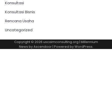
Konsultasi
Konsultasi Bisnis
Rencana Usaha
Uncategorized
Copyright © 2026
uscaimconsulting.org
| Millennium
News by
Ascendoor
| Powered by
WordPress
.