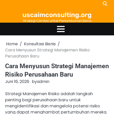
Skip
to
uscaimconsulting.org
content
Strategi Cerdas untuk Pertumbuhan Bisnis
Home
Konsultasi Bisnis
Cara Menyusun Strategi Manajemen Risiko
Perusahaan Baru
Cara Menyusun Strategi Manajemen
Risiko Perusahaan Baru
Juni 16, 2026
by
admin
Strategi Manajemen Risiko adalah langkah
penting bagi perusahaan baru untuk
mengidentifikasi dan mengelola potensi risiko
yang dapat menghambat pertumbuhan mereka.