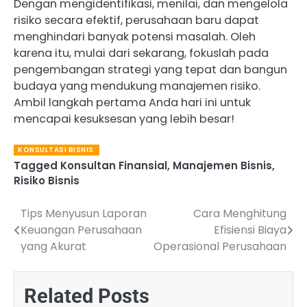
Dengan mengidentifikasi, menilai, dan mengelola
risiko secara efektif, perusahaan baru dapat
menghindari banyak potensi masalah. Oleh
karena itu, mulai dari sekarang, fokuslah pada
pengembangan strategi yang tepat dan bangun
budaya yang mendukung manajemen risiko.
Ambil langkah pertama Anda hari ini untuk
mencapai kesuksesan yang lebih besar!
KONSULTASI BISNIS
Tagged
Konsultan Finansial
,
Manajemen Bisnis
,
Risiko Bisnis
Tips Menyusun Laporan
Cara Menghitung
Navigasi
Keuangan Perusahaan
Efisiensi Biaya
pos
yang Akurat
Operasional Perusahaan
Related Posts