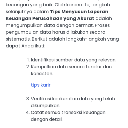
keuangan yang baik. Oleh karena itu, langkah
selanjutnya dalam
Tips Menyusun Laporan
Keuangan Perusahaan yang Akurat
adalah
mengumpulkan data dengan cermat. Proses
pengumpulan data harus dilakukan secara
sistematis. Berikut adalah langkah-langkah yang
dapat Anda ikuti:
Identifikasi sumber data yang relevan.
Kumpulkan data secara teratur dan
konsisten.
tips karir
Verifikasi keakuratan data yang telah
dikumpulkan.
Catat semua transaksi keuangan
dengan detail.