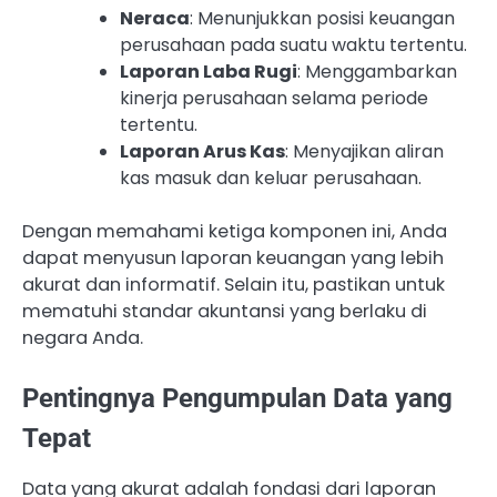
Neraca
: Menunjukkan posisi keuangan
perusahaan pada suatu waktu tertentu.
Laporan Laba Rugi
: Menggambarkan
kinerja perusahaan selama periode
tertentu.
Laporan Arus Kas
: Menyajikan aliran
kas masuk dan keluar perusahaan.
Dengan memahami ketiga komponen ini, Anda
dapat menyusun laporan keuangan yang lebih
akurat dan informatif. Selain itu, pastikan untuk
mematuhi standar akuntansi yang berlaku di
negara Anda.
Pentingnya Pengumpulan Data yang
Tepat
Data yang akurat adalah fondasi dari laporan