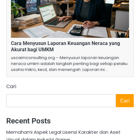
Cara Menyusun Laporan Keuangan Neraca yang
Akurat bagi UMKM
uscaimconsulting.org – Menyusun laporan keuangan
neraca umkm adalah langkah penting bagi setiap pelaku
usaha mikro, kecil, dan menengah. Laporan ini…
Cari
Cari
Recent Posts
Memahami Aspek Legal Lisensi Karakter dan Aset
Visual dalam Industri Game