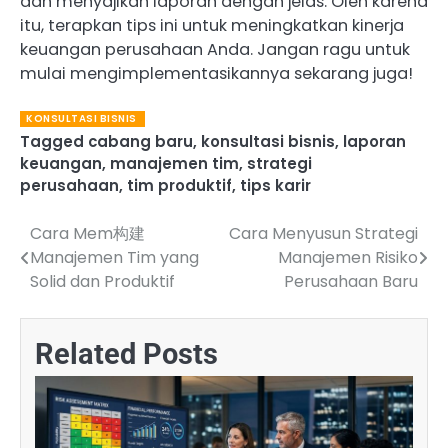
dan menyajikan laporan dengan jelas. Oleh karena
itu, terapkan tips ini untuk meningkatkan kinerja
keuangan perusahaan Anda. Jangan ragu untuk
mulai mengimplementasikannya sekarang juga!
KONSULTASI BISNIS
Tagged
cabang baru
,
konsultasi bisnis
,
laporan
keuangan
,
manajemen tim
,
strategi
perusahaan
,
tim produktif
,
tips karir
Cara Mem构建
Cara Menyusun Strategi
Navigasi
Manajemen Tim yang
Manajemen Risiko
pos
Solid dan Produktif
Perusahaan Baru
Related Posts