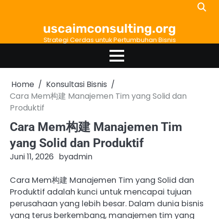
Skip
to
uscaimconsulting.org
content
Strategi Cerdas untuk Pertumbuhan Bisnis
Home
Konsultasi Bisnis
Cara Mem构建 Manajemen Tim yang Solid dan
Produktif
Cara Mem构建 Manajemen Tim
yang Solid dan Produktif
Juni 11, 2026
by
admin
Cara Mem构建 Manajemen Tim yang Solid dan
Produktif adalah kunci untuk mencapai tujuan
perusahaan yang lebih besar. Dalam dunia bisnis
yang terus berkembang, manajemen tim yang