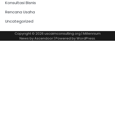
Konsultasi Bisnis
Rencana Usaha
Uncategorized
Copyright © 2026
uscaimconsulting.org
| Millennium
News by
Ascendoor
| Powered by
WordPress
.