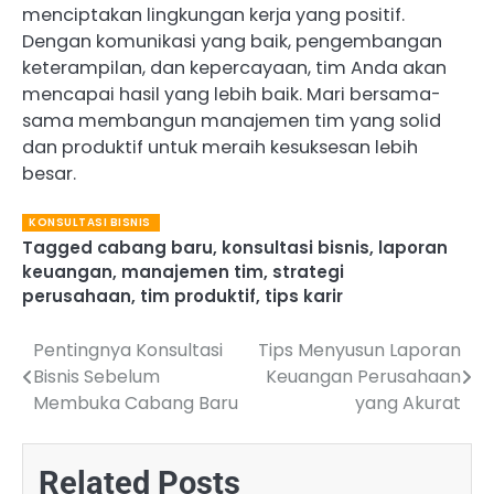
menciptakan lingkungan kerja yang positif.
Dengan komunikasi yang baik, pengembangan
keterampilan, dan kepercayaan, tim Anda akan
mencapai hasil yang lebih baik. Mari bersama-
sama membangun manajemen tim yang solid
dan produktif untuk meraih kesuksesan lebih
besar.
KONSULTASI BISNIS
Tagged
cabang baru
,
konsultasi bisnis
,
laporan
keuangan
,
manajemen tim
,
strategi
perusahaan
,
tim produktif
,
tips karir
Pentingnya Konsultasi
Tips Menyusun Laporan
Navigasi
Bisnis Sebelum
Keuangan Perusahaan
pos
Membuka Cabang Baru
yang Akurat
Related Posts