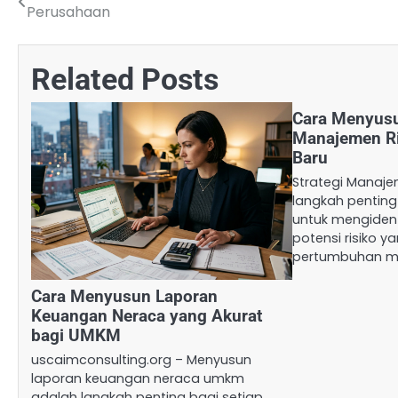
Perusahaan
pos
Related Posts
Cara Menyusu
Manajemen Ri
Baru
Strategi Manaje
langkah pentin
untuk mengident
potensi risiko
pertumbuhan m
Cara Menyusun Laporan
Keuangan Neraca yang Akurat
bagi UMKM
uscaimconsulting.org – Menyusun
laporan keuangan neraca umkm
adalah langkah penting bagi setiap