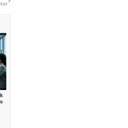
stor
uk
is