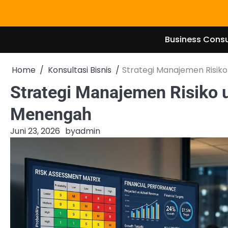
Skip
to
content
Business Consu
Home
Konsultasi Bisnis
Strategi Manajemen Risik
Strategi Manajemen Risiko 
Menengah
Juni 23, 2026
by
admin