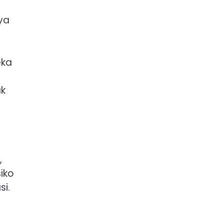
ya
eka
ak
,
iko
si.