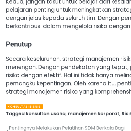
Kedua, jangan takut untuk belajar dari kesa
pelajaran penting untuk meningkatkan strateg
dengan jelas kepada seluruh tim. Dengan p
berkontribusi dalam mengelola risiko dengan l
Penutup
Secara keseluruhan, strategi manajemen risi
menengah. Dengan pendekatan yang tepat, 
risiko dengan efektif. Hal ini tidak hanya me
pemangku kepentingan. Oleh karena itu, pe
strategi manajemen risiko yang komprehensif
KONSULTASI BISNIS
Tagged
konsultan usaha
,
manajemen korporat
,
Risi
Pentingnya Melakukan Pelatihan SDM Berkala Bagi
Navigasi