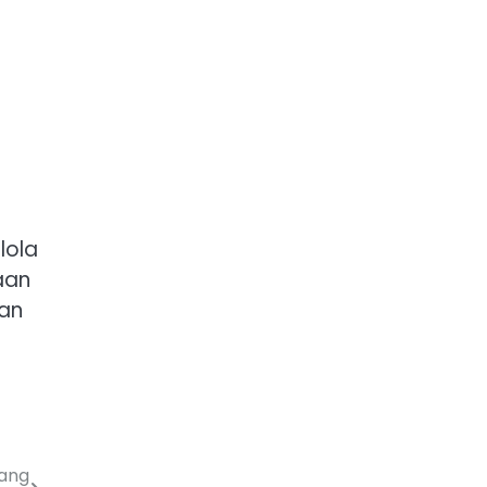
lola
aan
kan
yang