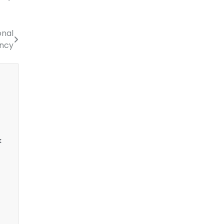
onal
ency
k