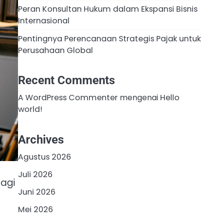
Peran Konsultan Hukum dalam Ekspansi Bisnis
Internasional
Pentingnya Perencanaan Strategis Pajak untuk
Perusahaan Global
Recent Comments
A WordPress Commenter
mengenai
Hello
world!
Archives
Agustus 2026
Juli 2026
agi
Juni 2026
Mei 2026