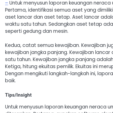
–
Untuk menyusun laporan keuangan neraca u
Pertama, identifikasi semua aset yang dimiliki
aset lancar dan aset tetap. Aset lancar ad
waktu satu tahun. Sedangkan aset tetap adal
seperti gedung dan mesin.
Kedua, catat semua kewajiban. Kewajiban ju
kewajiban jangka panjang. Kewajiban lancar
satu tahun. Kewajiban jangka panjang adalah
Ketiga, hitung ekuitas pemilik. Ekuitas ini mer
Dengan mengikuti langkah-langkah ini, lapo
baik.
Tips/Insight
Untuk menyusun laporan keuangan neraca um