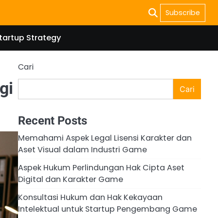
Subscribe
tartup Strategy
Cari
gi
Cari
Recent Posts
Memahami Aspek Legal Lisensi Karakter dan
Aset Visual dalam Industri Game
Aspek Hukum Perlindungan Hak Cipta Aset
Digital dan Karakter Game
Konsultasi Hukum dan Hak Kekayaan
Intelektual untuk Startup Pengembang Game