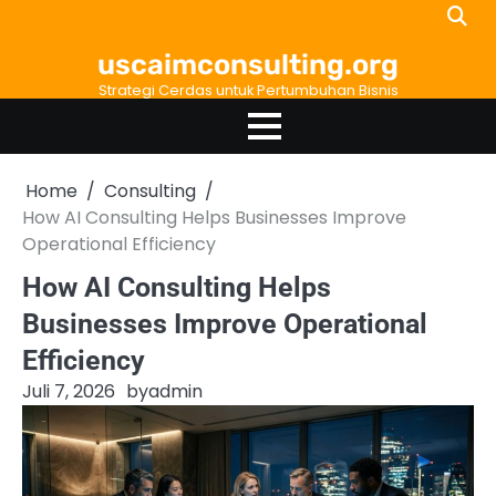
Skip
to
uscaimconsulting.org
content
Strategi Cerdas untuk Pertumbuhan Bisnis
Home
Consulting
How AI Consulting Helps Businesses Improve
Operational Efficiency
How AI Consulting Helps
Businesses Improve Operational
Efficiency
Juli 7, 2026
by
admin