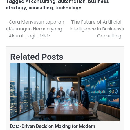
Tagged
AI consulting
,
automation
,
business
strategy
,
consulting
,
technology
Cara Menyusun Laporan
The Future of Artificial
Navigasi
Keuangan Neraca yang
Intelligence in Business
pos
Akurat bagi UMKM
Consulting
Related Posts
Data-Driven Decision Making for Modern