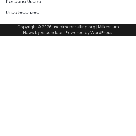
Rencana Usaha
Uncategorized
Copyright © 2026
uscaimconsulting.org
| Millennium
News by
Ascendoor
| Powered by
WordPress
.